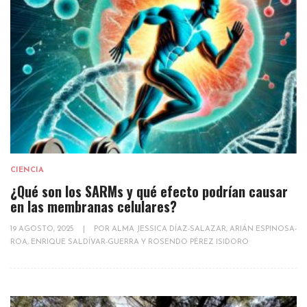
CIENCIA
¿Qué son los SARMs y qué efecto podrían causar
en las membranas celulares?
19 AGOSTO, 2025
|
POR
ALMA JESSICA DÍAZ-SALAZAR, ARIÁN ESPINOSA-
ROA, ENRIQUE SALDÍVAR-GUERRA Y ROSENDO PÉREZ ISIDORO