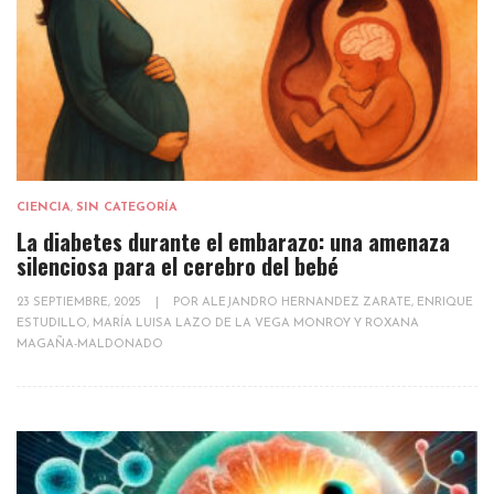
CIENCIA
,
SIN CATEGORÍA
La diabetes durante el embarazo: una amenaza
silenciosa para el cerebro del bebé
23 SEPTIEMBRE, 2025
|
POR
ALEJANDRO HERNANDEZ ZARATE, ENRIQUE
ESTUDILLO, MARÍA LUISA LAZO DE LA VEGA MONROY Y ROXANA
MAGAÑA-MALDONADO