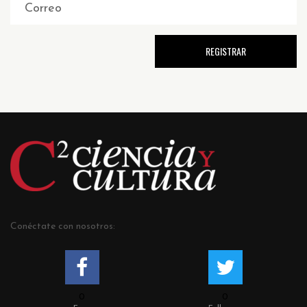
Conéctate con nosotros:
0
0