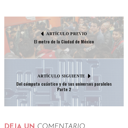
ARTÍCULO PREVIO
El metro de la Ciudad de México
ARTÍCULO SIGUIENTE
Del cómputo cuántico y de sus universos paralelos
Parte 2
DEJA UN
COMENTARIO