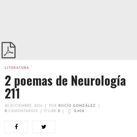
LITERATURA
2 poemas de Neurología
211
20 DICIEMBRE, 2014
|
POR
ROCÍO GONZÁLEZ
|
0
COMENTARIOS
|
LIKE
2
|
2,408