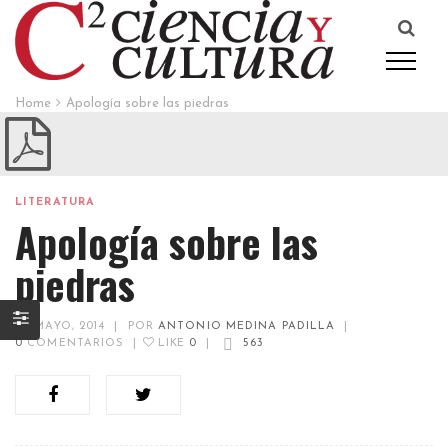
Home
Apología sobre las piedras
LITERATURA
Apología sobre las
piedras
20 MAYO, 2014
|
POR
ANTONIO MEDINA PADILLA
|
0
COMENTARIOS
|
LIKE
0
|
563