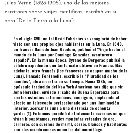
Jules Verne (1828-1905), uno de los mejores
escritores sobre viajes científicos, escribió en su
obra “De la Tierra a la Luna”:
En el siglo XVII, un tal David Fabricius se vanaglorió de haber
visto con sus propios ojos habitantes en la Luna. En 1649,
un francés llamado Jean Baudoin, publicó el “Viaje hecho al
mundo de la Luna por Domingo González, aventurero
español”. En la misma época, Cyrano de Bergerac publicó la
célebre expedición que tanto éxito obtuvo en Francia. Más
adelante, otro francés (los franceses se ocupan mucho de la
Luna), llamado Fontenelle, escribió la “Pluralidad de los
mundos”, obra maestra en su tiempo. Hacia 1835, un
opúsculo traducido del New York American nos dijo que sir
John Herschel, enviado al cabo de Buena Esperanza para
ciertos estudios astronómicos, consiguió, empleando al
efecto un telescopio perfeccionado por una iluminación
interior, acercar la Luna a una distancia de ochenta
yardas
. Entonces percibió distintamente cavernas en que
[1]
vivían hipopótamos, verdes montañas veteadas de oro,
carneros con cuernos de marfil, corzos blancos y habitantes
con alas membranosas como las del murciélago.