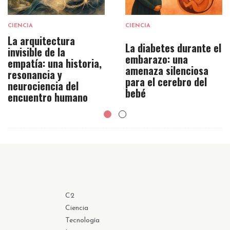
CIENCIA
CIENCIA
La arquitectura
La diabetes durante el
invisible de la
embarazo: una
empatía: una historia,
amenaza silenciosa
resonancia y
para el cerebro del
neurociencia del
bebé
encuentro humano
C2
Ciencia
Tecnología