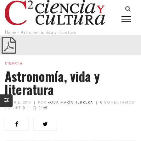
Home
Astronomía, vida y literatura
CIENCIA
Astronomía, vida y
literatura
11 ABRIL, 2016
|
POR
ROSA MARÍA HERRERA
|
0
COMENTARIOS
|
LIKE
0
|
1,192