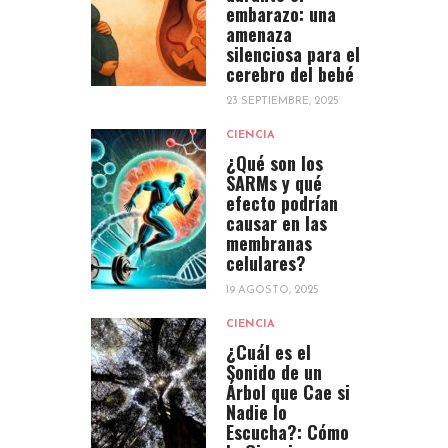
embarazo: una
amenaza
silenciosa para el
cerebro del bebé
23 SEPTIEMBRE, 2025
CIENCIA
¿Qué son los
SARMs y qué
efecto podrían
causar en las
membranas
celulares?
19 AGOSTO, 2025
CIENCIA
¿Cuál es el
Sonido de un
Árbol que Cae si
Nadie lo
Escucha?: Cómo