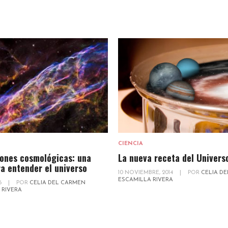
CIENCIA
iones cosmológicas: una
La nueva receta del Univers
ra entender el universo
10 NOVIEMBRE, 2014
|
POR
CELIA D
ESCAMILLA RIVERA
16
|
POR
CELIA DEL CARMEN
 RIVERA