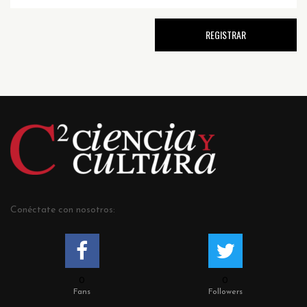
Conéctate con nosotros:
0
0
Fans
Followers