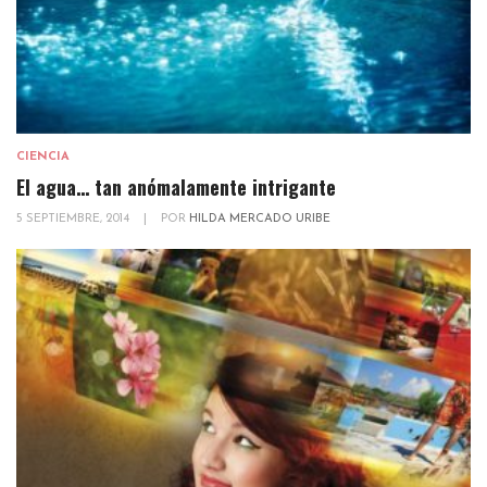
CIENCIA
El agua… tan anómalamente intrigante
5 SEPTIEMBRE, 2014
|
POR
HILDA MERCADO URIBE