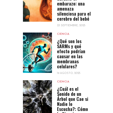
embarazo: una
amenaza
silenciosa para el
cerebro del bebé
23 SEPTIEMBRE, 2025
CIENCIA
¿Qué son los
SARMs y qué
efecto podrían
causar en las
membranas
celulares?
19 AGOSTO, 2025
CIENCIA
¿Cuál es el
Sonido de un
Árbol que Cae si
Nadie lo
Escucha?: Cómo