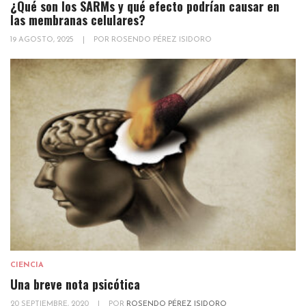
¿Qué son los SARMs y qué efecto podrían causar en
las membranas celulares?
19 AGOSTO, 2025
|
POR
ROSENDO PÉREZ ISIDORO
CIENCIA
Una breve nota psicótica
20 SEPTIEMBRE, 2020
|
POR
ROSENDO PÉREZ ISIDORO