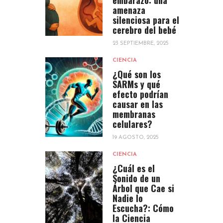
amenaza
silenciosa para el
cerebro del bebé
23 SEPTIEMBRE, 2025
CIENCIA
¿Qué son los
SARMs y qué
efecto podrían
causar en las
membranas
celulares?
19 AGOSTO, 2025
CIENCIA
¿Cuál es el
Sonido de un
Árbol que Cae si
Nadie lo
Escucha?: Cómo
la Ciencia