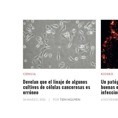
CIENCIA
KIOSKO
Develan que el linaje de algunos
Un patóg
cultivos de células cancerosas es
buenas e
erróneo
infeccio
29 MARZO, 2019
|
POR
TIEN NGUYEN
9 NOVIEMBR