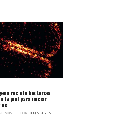
eno recluta bacterias
n la piel para iniciar
nes
E, 2018
|
POR
TIEN NGUYEN