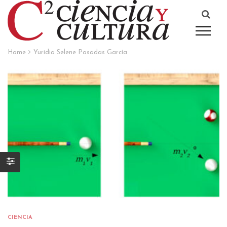
Home
Yuridia Selene Posadas García
CIENCIA