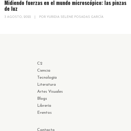
Midiendo fuerzas en el mundo microscópico: las pinzas
de luz
3 AGOSTO, 2022
|
POR
YURIDIA SELENE POSADAS GARCÍA
C2
Ciencia
Tecnología
Literatura
Artes Visuales
Blogs
Librería
Eventos
Contacto