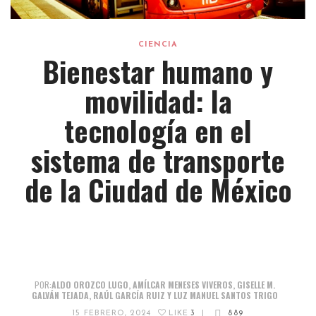
CIENCIA
Bienestar humano y
movilidad: la
tecnología en el
sistema de transporte
de la Ciudad de México
POR:
ALDO OROZCO LUGO, AMÍLCAR MENESES VIVEROS, GISELLE M.
GALVÁN TEJADA, RAÚL GARCÍA RUIZ Y LUZ MANUEL SANTOS TRIGO
15 FEBRERO, 2024
LIKE
3
|
889