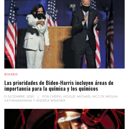
KIOSKO
Las prioridades de Biden-Harris incluyen áreas de
importancia para la química y los químicos
13 DICIEMBRE, 2020
|
POR
CHERYL HOGUE, MICHAEL MCCOY, MEGHA
SATYANARAYANA Y ANDREA WIDENER