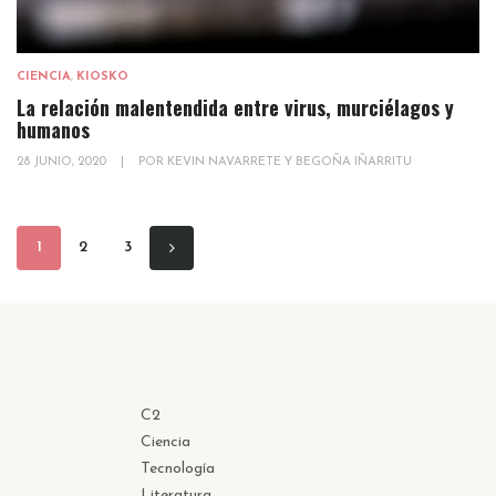
CIENCIA
,
KIOSKO
La relación malentendida entre virus, murciélagos y
humanos
28 JUNIO, 2020
|
POR
KEVIN NAVARRETE Y BEGOÑA IÑARRITU
1
2
3
C2
Ciencia
Tecnología
Literatura