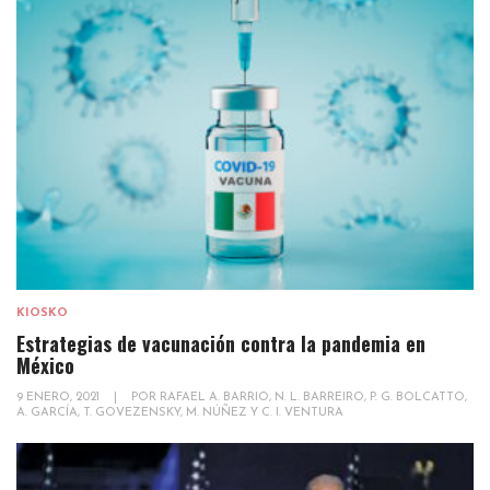
KIOSKO
Estrategias de vacunación contra la pandemia en
México
9 ENERO, 2021
|
POR
RAFAEL A. BARRIO, N. L. BARREIRO, P. G. BOLCATTO,
A. GARCÍA, T. GOVEZENSKY, M. NÚÑEZ Y C. I. VENTURA