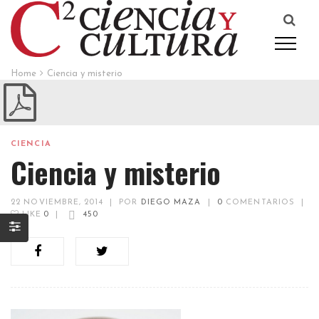
Home
Ciencia y misterio
CIENCIA
Ciencia y misterio
22 NOVIEMBRE, 2014
|
POR
DIEGO MAZA
|
0
COMENTARIOS
|
LIKE
0
|
450