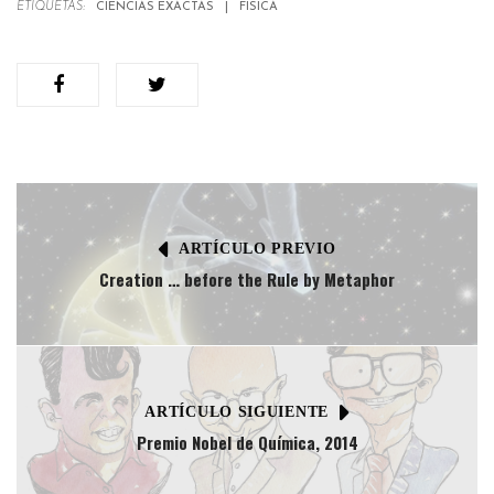
ETIQUETAS:
CIENCIAS EXACTAS
FÍSICA
ARTÍCULO PREVIO
Creation … before the Rule by Metaphor
ARTÍCULO SIGUIENTE
Premio Nobel de Química, 2014