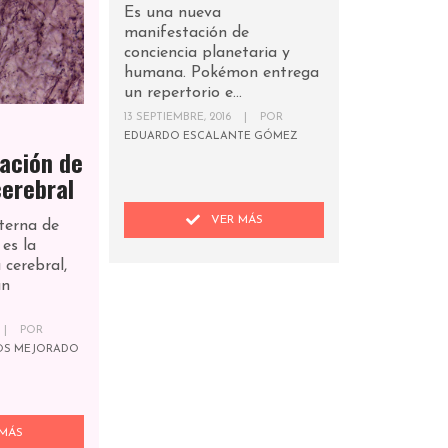
Es una nueva
manifestación de
conciencia planetaria y
humana. Pokémon entrega
un repertorio e...
13 SEPTIEMBRE, 2016
|
POR
EDUARDO ESCALANTE GÓMEZ
ación de
cerebral
VER MÁS
terna de
es la
 cerebral,
an
|
POR
ROS MEJORADO
MÁS