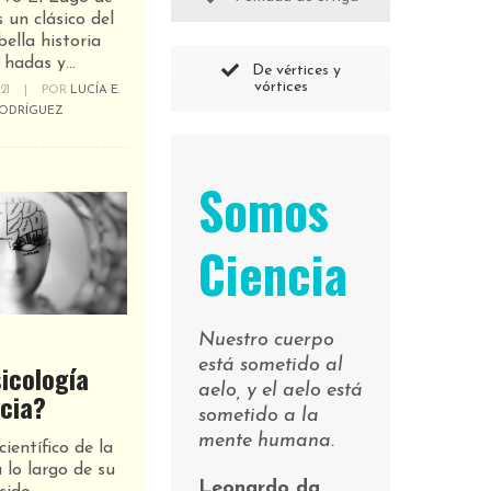
s un clásico del
bella historia
hadas y...
De vértices y
vórtices
21
|
POR
LUCÍA E.
ODRÍGUEZ
Somos
Ciencia
Nuestro cuerpo
está sometido al
sicología
aelo, y el aelo está
cia?
sometido a la
mente humana.
científico de la
 lo largo de su
Leonardo da