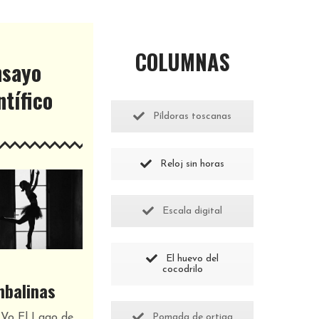
COLUMNAS
nsayo
ntífico
Píldoras toscanas
Reloj sin horas
Escala digital
El huevo del
cocodrilo
mbalinas
Pomada de ortiga
 Vo El Lago de