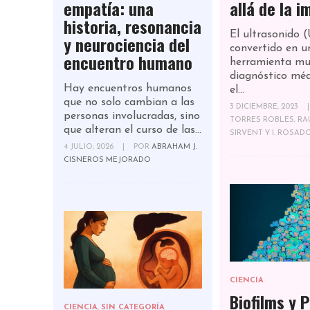
empatía: una
allá de la 
historia, resonancia
El ultrasonido 
y neurociencia del
convertido en u
encuentro humano
herramienta muy
diagnóstico mé
Hay encuentros humanos
el...
que no solo cambian a las
3 DICIEMBRE, 2023
|
personas involucradas, sino
TORRES ROBLES, RAÚ
que alteran el curso de las...
SIRVENT Y I. ROSAD
4 JULIO, 2026
|
POR
ABRAHAM J.
CISNEROS MEJORADO
CIENCIA
Biofilms y P
CIENCIA
,
SIN CATEGORÍA