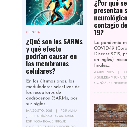
¿Por qué se
presentan 
neurológico
contagio d
19?
CIENCIA
¿Qué son los SARMs
La pandemia mu
y qué efecto
COVID-19 (Coro
podrían causar en
Disease 2019, po
en inglés) inici
las membranas
finales...
celulares?
8 ABRIL, 2022
|
P
AGUILERA Y IRMA G
En los últimos años, los
GONZÁLEZ HERRER
moduladores selectivos de
los receptores de
andrógenos (SARMs, por
sus siglas...
19 AGOSTO, 2025
|
POR
ALMA
JESSICA DÍAZ-SALAZAR, ARIÁN
ESPINOSA-ROA, ENRIQUE