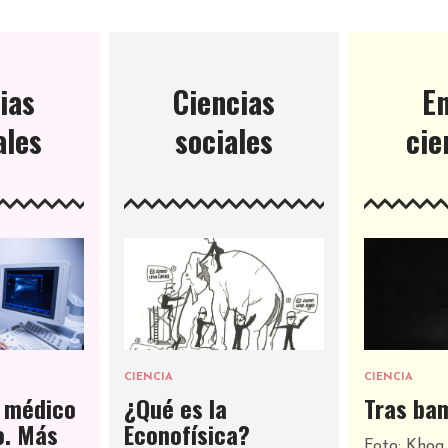
ias
Ciencias
E
ales
sociales
cie
CIENCIA
CIENCIA
o médico
¿Qué es la
Tras ba
o. Más
Econofísica?
Foto: Khoa