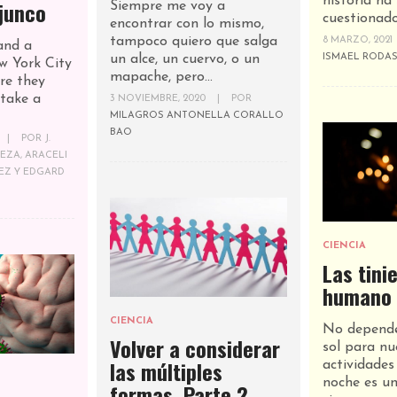
historia ha 
junco
Siempre me voy a
cuestionado;
encontrar con lo mismo,
tampoco quiero que salga
8 MARZO, 2021
and a
un alce, un cuervo, o un
ISMAEL RODAS
w York City
mapache, pero...
ere they
 take a
3 NOVIEMBRE, 2020
|
POR
MILAGROS ANTONELLA CORALLO
BAO
|
POR
J.
EZA, ARACELI
EZ Y EDGARD
CIENCIA
Las tini
humano
CIENCIA
No depender
Volver a considerar
sol para nu
las múltiples
actividades
noche es u
formas. Parte 2