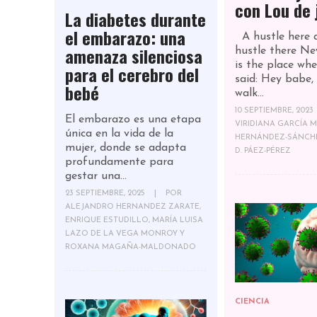
con Lou de 
La diabetes durante
el embarazo: una
A hustle here 
amenaza silenciosa
hustle there Ne
is the place wh
para el cerebro del
said: Hey babe,
bebé
walk...
10 SEPTIEMBRE, 2023
El embarazo es una etapa
VIRIDIANA GARCÍA M
única en la vida de la
HERNÁNDEZ-SÁNCH
mujer, donde se adapta
D. PÁEZ-PÉREZ
profundamente para
gestar una...
23 SEPTIEMBRE, 2025
|
POR
ALEJANDRO HERNANDEZ ZARATE,
ENRIQUE ESTUDILLO, MARÍA LUISA
LAZO DE LA VEGA MONROY Y
ROXANA MAGAÑA-MALDONADO
CIENCIA