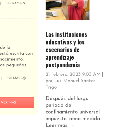
|
POR
RAMÓN
Las instituciones
educativas y los
escenarios de
de la
 está escrita con
aprendizaje
nocimiento.
postpandemia
las pequeñas
21 febrero, 2023 9:03 AM
|
|
POR
MARC@
por
Luz Manuel Santos
Trigo
Después del largo
VER MÁS
periodo del
confinamiento universal
impuesto como medida...
Leer más →