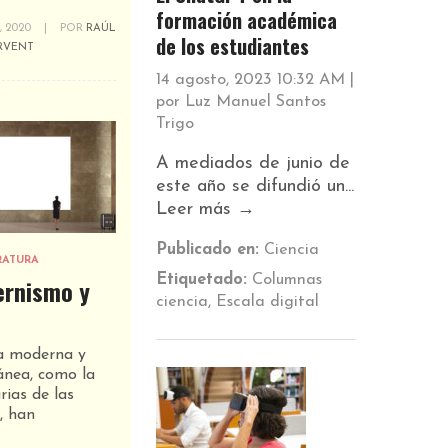
formación académica
, 2020
|
POR
RAÚL
de los estudiantes
IRVENT
14 agosto, 2023 10:32 AM
|
por
Luz Manuel Santos
Trigo
A mediados de junio de
este año se difundió un...
Leer más →
Publicado en:
Ciencia
RATURA
Etiquetado:
Columnas
rnismo y
ciencia
,
Escala digital
a moderna y
nea, como la
rias de las
, han