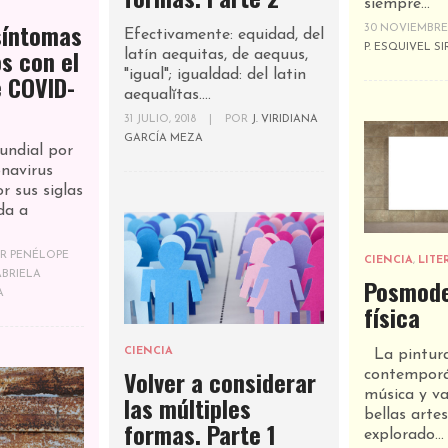
siempre...
síntomas
30 NOVIEMBRE
Efectivamente: equidad, del
P. ESQUIVEL S
s con el
latín aequitas, de aequus,
"igual"; igualdad: del latin
e COVID-
aequalĭtas....
31 JULIO, 2018
|
POR
J. VIRIDIANA
GARCÍA MEZA
ndial por
navirus
r sus siglas
ada a
OR
PENÉLOPE
CIENCIA
,
LITE
ABRIELA
Posmode
A
física
CIENCIA
La pintur
Volver a considerar
contemporá
música y va
las múltiples
bellas artes
formas. Parte 1
explorado...