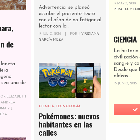
17 MAYO, 2019
Advertencia: se planeó
PERALTA Y FABI
escribir el presente texto
con el afán de no fatigar al
mara,
lector con la...
17 JULIO, 2018
|
POR
J. VIRIDIANA
CIENCIA
GARCÍA MEZA
ón de
La historia 
civilización
sangre y co
planeta
Desde que 
iera
aldeas...
ígeno
 sea una de
18 JUNIO, 2015
POR
ELIZABETH
 ANDREA
CIENCIA
,
TECNOLOGÍA
A Y J.
Pokémones: nuevos
MEZA
habitantes en las
calles