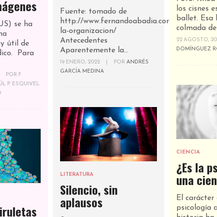
imágenes
los cisnes e
Fuente: tomado de
ballet. Esa 
http://www.fernandoabadia.com/visualizar-
(US) se ha
colmada de 
la-organizacion/
na
Antecedentes
22 AGOSTO, 20
 útil de
Aparentemente la...
DOMÍNGUEZ R
dico. Para
19 ENERO, 2022
|
POR
ANDRÉS
GARCÍA MEDINA
POR
F.
L P. ESQUIVEL
O
CIENCIA
¿Es la p
una cien
LITERATURA
Silencio, sin
aplausos
El carácter 
iruletas
psicología a