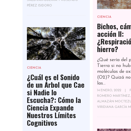
SALDÍVAR-GUERRA Y ROSENDO
PÉREZ ISIDORO
CIENCIA
Bichos, cá
acción II:
¿Respiraci
hierro?
¿Qué sería del 
Tierra si no hub
CIENCIA
moléculas de ox
¿Cuál es el Sonido
(O2)? Quizá no
de un Árbol que Cae
las...
si Nadie lo
14 ENERO, 2022
|
Escucha?: Cómo la
ROMERO MARTÍNEZ,
ALMAZÁN MOCTEZUM
Ciencia Expande
VIRIDIANA GARCÍA 
Nuestros Límites
Cognitivos