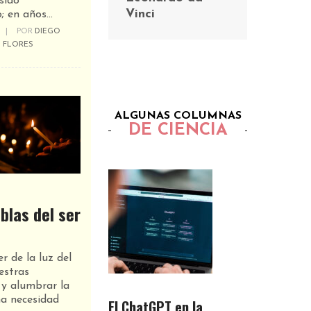
sido
Vinci
 en años...
|
POR
DIEGO
 FLORES
ALGUNAS COLUMNAS
DE CIENCIA
eblas del ser
 de la luz del
estras
 y alumbrar la
na necesidad
El ChatGPT en la