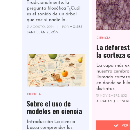
Tradicionalmente, la
pregunta filosófica “¿Cuál
es el sonido de un árbol
que cae si nadie lo...
21 AGOSTO, 2024
|
POR
MOISÉS
SANTILLÁN ZERÓN
CIENCIA
La deforest
la corteza 
La capa más ex
nuestro cerebro 
llamada corteza
en donde se hil
distintos...
CIENCIA
15 NOVIEMBRE, 2021
Sobre el uso de
ABRAHAM J. CISNE
modelos en ciencia
Introducción La ciencia
VER 
busca comprender los