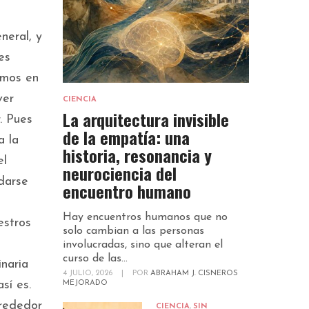
neral, y
es
emos en
ver
CIENCIA
La arquitectura invisible
. Pues
de la empatía: una
a la
historia, resonancia y
el
neurociencia del
 darse
encuentro humano
Hay encuentros humanos que no
estros
solo cambian a las personas
involucradas, sino que alteran el
curso de las...
inaria
4 JULIO, 2026
|
POR
ABRAHAM J. CISNEROS
sí es.
MEJORADO
alrededor
CIENCIA
,
SIN