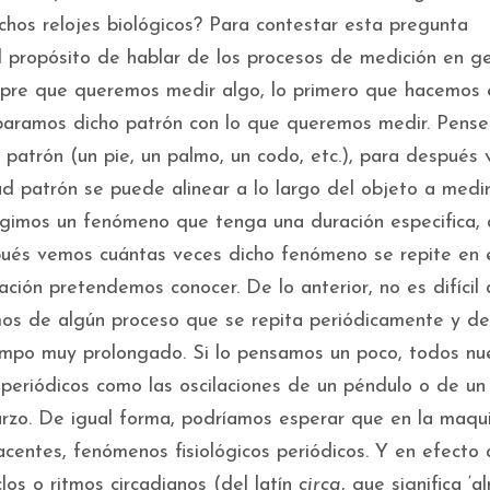
hos relojes biológicos? Para contestar esta pregunta
l propósito de hablar de los procesos de medición en ge
empre que queremos medir algo, lo primero que hacemos 
paramos dicho patrón con lo que queremos medir. Pens
d patrón (un pie, un palmo, un codo, etc.), para después 
d patrón se puede alinear a lo largo del objeto a medir
egimos un fenómeno que tenga una duración especifica, 
ués vemos cuántas veces dicho fenómeno se repite en 
ción pretendemos conocer. De lo anterior, no es difícil
amos de algún proceso que se repita periódicamente y de
empo muy prolongado. Si lo pensamos un poco, todos nu
 periódicos como las oscilaciones de un péndulo o de un
uarzo. De igual forma, podríamos esperar que en la maqu
acentes, fenómenos fisiológicos periódicos. Y en efecto a
los o ritmos circadianos (del latín
circa
, que significa ‘