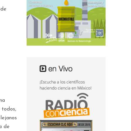
 de
na
 todos,
 lejanos
a de