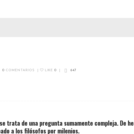
0
COMENTARIOS
|
LIKE
0
|
647
, se trata de una pregunta sumamente compleja. De he
do a los filósofos por milenios.