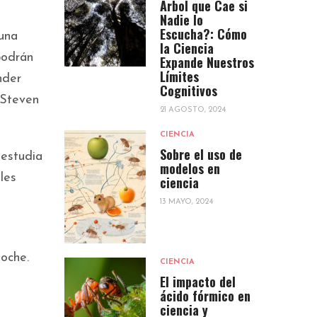
Árbol que Cae si
Nadie lo
Escucha?: Cómo
una
la Ciencia
podrán
Expande Nuestros
Límites
nder
Cognitivos
 Steven
21 AGOSTO, 2024
CIENCIA
Sobre el uso de
 estudia
modelos en
les
ciencia
13 MAYO, 2024
noche.
CIENCIA
El impacto del
ácido fórmico en
ciencia y