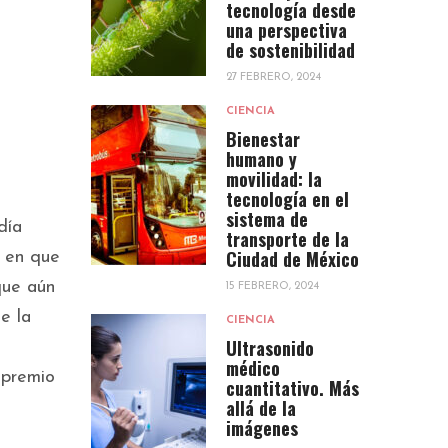
tecnología desde
una perspectiva
de sostenibilidad
27 FEBRERO, 2024
CIENCIA
Bienestar
humano y
movilidad: la
tecnología en el
sistema de
día
transporte de la
Ciudad de México
a en que
 que aún
15 FEBRERO, 2024
e la
CIENCIA
Ultrasonido
médico
 premio
cuantitativo. Más
allá de la
imágenes