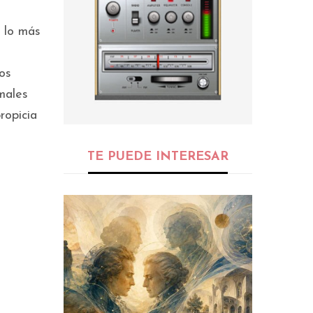
 lo más
os
males
ropicia
TE PUEDE INTERESAR