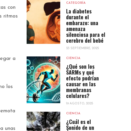
CATEGORÍA
cas con
La diabetes
durante el
s ritmos
embarazo: una
amenaza
silenciosa para el
cerebro del bebé
23 SEPTIEMBRE, 2025
legar a
CIENCIA
¿Qué son los
SARMs y qué
efecto podrían
causar en las
mo los
membranas
celulares?
19 AGOSTO, 2025
 remota
CIENCIA
¿Cuál es el
Sonido de un
ba unas