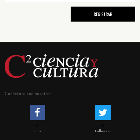
Conéctate con nosotros:
0
0
Fans
Followers