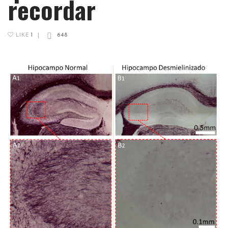
recordar
LIKE
1
|
648