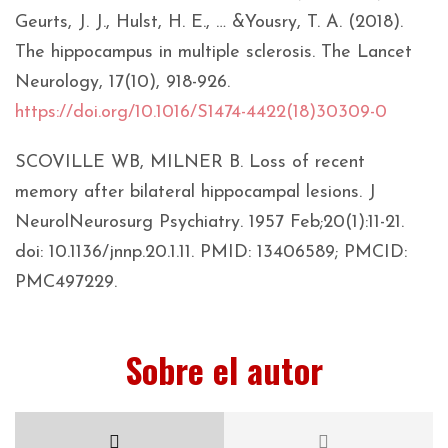
Geurts, J. J., Hulst, H. E., … &Yousry, T. A. (2018).
The hippocampus in multiple sclerosis. The Lancet
Neurology, 17(10), 918-926.
https://doi.org/10.1016/S1474-4422(18)30309-0
SCOVILLE WB, MILNER B. Loss of recent
memory after bilateral hippocampal lesions. J
NeurolNeurosurg Psychiatry. 1957 Feb;20(1):11-21.
doi: 10.1136/jnnp.20.1.11. PMID: 13406589; PMCID:
PMC497229.
Sobre el autor