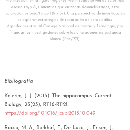
mielinización: en la figura, regiones mielinizadas se ven de color rojo
oscuro (A
y A
), mientras que en zonas desmielinizadas, esta
1
2
coloración es baja/tenue (B
y B
). Una perspectiva de investigación
1
2
es explorar estrategias de reparación de estos daños.
Agradecimientos: Al Consejo Nacional de ciencia y Tecnología, por
financiar las investigaciones sobre las alteraciones de sustancia
blanca (Proy1771).
Bibliografía
Knierim, J. J. (2015). The hippocampus. Current
Biology, 25(23), R1116-R1121.
https://doi.org/10.1016/j.cub.2015.10.049
Rocca, M. A., Barkhof, F., De Luca, J., Frisén, J.,