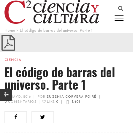
Home
El código de barras del universo. Parte 1
CIENCIA
El código de barras del
universo. Parte 1
22 MAYO, 2016
|
POR
EUGENIA CORVERA POIRÉ
|
0
COMENTARIOS
|
LIKE
0
|
1,401