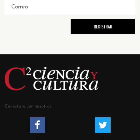
Conéctate con nosotros:
0
0