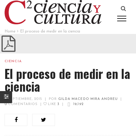
Home
El proceso de medir en la ciencia
CIENCIA
El proceso de medir en la
ciencia
8 SEPTIEMBRE, 2015
|
POR
GILDA MACEDO MIRA ANDREU
|
0
COMENTARIOS
|
LIKE
3
|
19,192