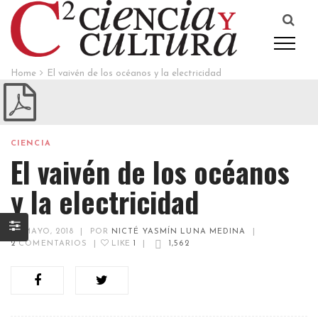
Home
El vaivén de los océanos y la electricidad
CIENCIA
El vaivén de los océanos
y la electricidad
25 MAYO, 2018
|
POR
NICTÉ YASMÍN LUNA MEDINA
|
2
COMENTARIOS
|
LIKE
1
|
1,562