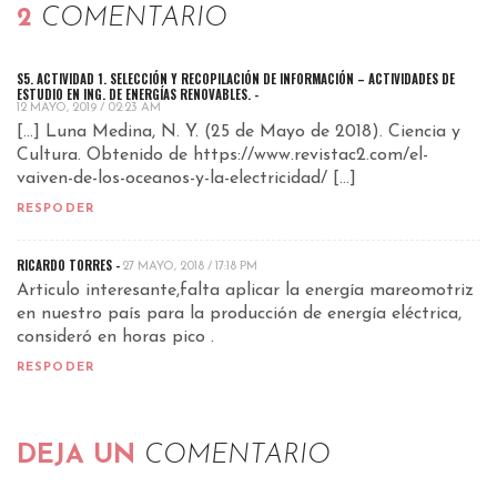
2
COMENTARIO
S5. ACTIVIDAD 1. SELECCIÓN Y RECOPILACIÓN DE INFORMACIÓN – ACTIVIDADES DE
ESTUDIO EN ING. DE ENERGÍAS RENOVABLES.
-
12 MAYO, 2019 / 02:23 AM
[…] Luna Medina, N. Y. (25 de Mayo de 2018). Ciencia y
Cultura. Obtenido de
https://www.revistac2.com/el-
vaiven-de-los-oceanos-y-la-electricidad/
[…]
RESPODER
RICARDO TORRES -
27 MAYO, 2018 / 17:18 PM
Articulo interesante,falta aplicar la energía mareomotriz
en nuestro país para la producción de energía eléctrica,
consideró en horas pico .
RESPODER
DEJA UN
COMENTARIO