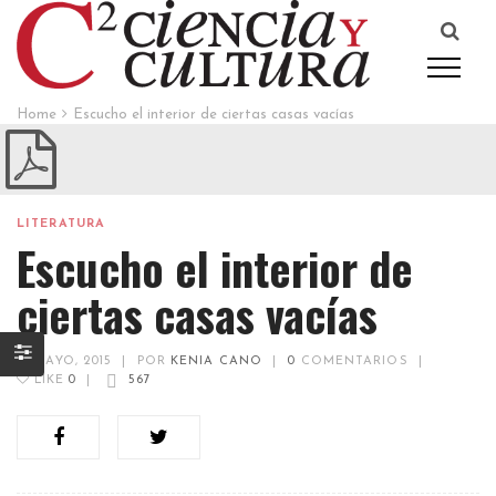
Home
Escucho el interior de ciertas casas vacías
LITERATURA
Escucho el interior de
ciertas casas vacías
16 MAYO, 2015
|
POR
KENIA CANO
|
0
COMENTARIOS
|
LIKE
0
|
567