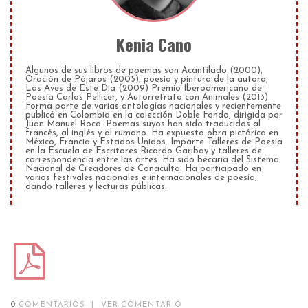
Kenia Cano
Algunos de sus libros de poemas son Acantilado (2000),
Oración de Pájaros (2005), poesía y pintura de la autora,
Las Aves de Este Día (2009) Premio Iberoamericano de
Poesía Carlos Pellicer, y Autorretrato con Animales (2013).
Forma parte de varias antologías nacionales y recientemente
publicó en Colombia en la colección Doble Fondo, dirigida por
Juan Manuel Roca. Poemas suyos han sido traducidos al
francés, al inglés y al rumano. Ha expuesto obra pictórica en
México, Francia y Estados Unidos. Imparte Talleres de Poesía
en la Escuela de Escritores Ricardo Garibay y talleres de
correspondencia entre las artes. Ha sido becaria del Sistema
Nacional de Creadores de Conaculta. Ha participado en
varios festivales nacionales e internacionales de poesía,
dando talleres y lecturas públicas.
0
COMENTARIOS
|
VER COMENTARIO