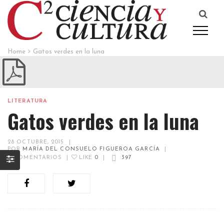
Home
Gatos verdes en la luna
LITERATURA
Gatos verdes en la luna
28 OCTUBRE, 2015
|
POR
MARÍA DEL CONSUELO FIGUEROA GARCÍA
|
0
COMENTARIOS
|
LIKE
0
|
397