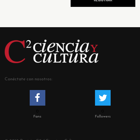
Conéctate con nosotros:
0
0
Fans
Followers