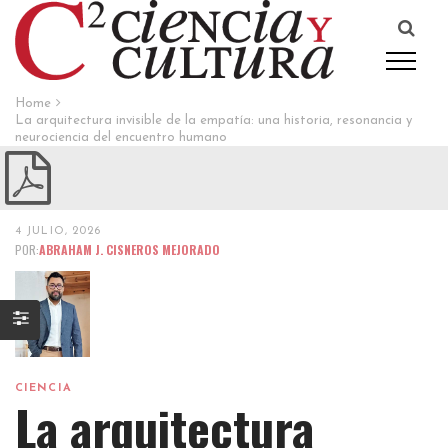
Home
La arquitectura invisible de la empatía: una historia, resonancia y
neurociencia del encuentro humano
4 JULIO, 2026
POR:
ABRAHAM J. CISNEROS MEJORADO
CIENCIA
La arquitectura