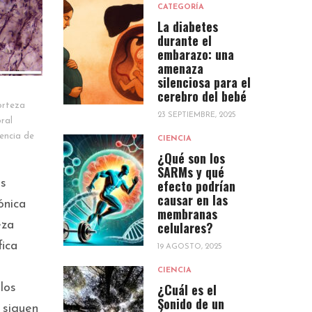
CATEGORÍA
La diabetes
durante el
embarazo: una
amenaza
silenciosa para el
cerebro del bebé
orteza
23 SEPTIEMBRE, 2025
ral
encia de
CIENCIA
¿Qué son los
SARMs y qué
efecto podrían
es
causar en las
ónica
membranas
celulares?
eza
fica
19 AGOSTO, 2025
CIENCIA
¿Cuál es el
los
Sonido de un
 siguen