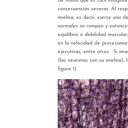
de modo que es fácil imaginar 
consecuencias severas. Al res
mielina, es decir, ejerce una d
normales se rompen y entonces
equilibrio o debilidad muscula
en la velocidad de procesamien
ejecutivas, entre otros. Si im
(las neuronas con su mielina), 
figura 1).