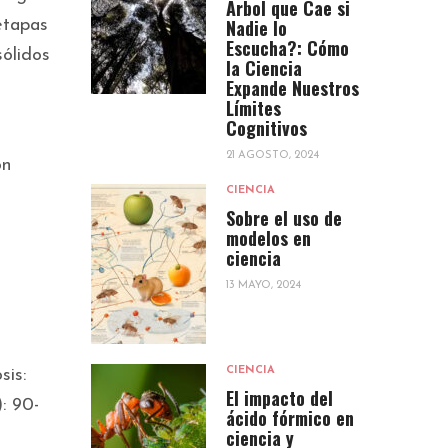
Árbol que Cae si
Nadie lo
etapas
Escucha?: Cómo
sólidos
la Ciencia
Expande Nuestros
Límites
Cognitivos
21 AGOSTO, 2024
ón
CIENCIA
Sobre el uso de
modelos en
ciencia
13 MAYO, 2024
CIENCIA
sis:
El impacto del
: 90-
ácido fórmico en
ciencia y