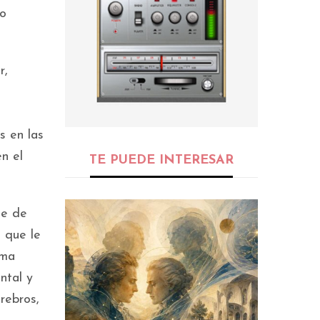
to
r,
s en las
n el
TE PUEDE INTERESAR
te de
 que le
ama
ntal y
rebros,