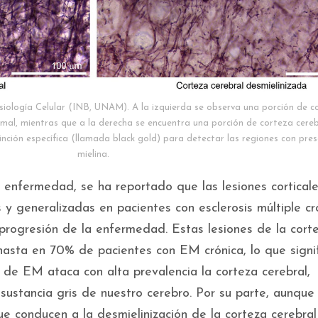
siología Celular (INB, UNAM). A la izquierda se observa una porción de c
mal, mientras que a la derecha se encuentra una porción de corteza cereb
inción específica (llamada black gold) para detectar las regiones con pres
mielina.
a enfermedad, se ha reportado que las lesiones cortical
 y generalizadas en pacientes con esclerosis múltiple cr
 progresión de la enfermedad. Estas lesiones de la cort
hasta en 70% de pacientes con EM crónica, lo que signi
 de EM ataca con alta prevalencia la corteza cerebral,
ustancia gris de nuestro cerebro. Por su parte, aunque 
e conducen a la desmielinización de la corteza cerebral