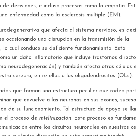
 de decisiones, e incluso procesos como la empatía. Es
na enfermedad como la esclerosis múltiple (EM).
odegenerativa que afecta al sistema nervioso, es deci
es ocasionando una disrupción en la transmisión de la
, lo cual conduce su deficiente funcionamiento. Esta
omo un daño inflamatorio que incluye trastornos directo
mo neurodegeneración) y también afecta otras células e
estro cerebro, entre ellas a los oligodendrocitos (OLs).
zadas que forman una estructura peculiar que rodea par
minar que envuelve a las neuronas en sus axones, suceso
ión de su funcionamiento. Tal estructura de apoyo se ll
en el proceso de
mielinización
. Este proceso es fundame
municación entre los circuitos neuronales en nuestros ce