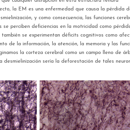
que cualquier disrupción en esta estructura tendrá
pecto, la EM es una enfermedad que causa la pérdida d
esmielinización, y como consecuencia, las funciones cereb
 se perciben deficiencias en la motricidad como pérdid
r; también se experimentan déficits cognitivos como afec
to de la información, la atención, la memoria y las func
aginamos la corteza cerebral como un campo lleno de ár
la desmielinización sería la deforestación de tales neuro