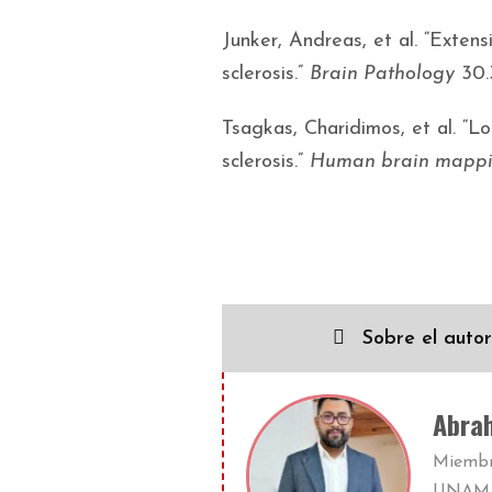
Junker, Andreas, et al. “Extensi
sclerosis.”
Brain Pathology
30.3
Tsagkas, Charidimos, et al. “Lon
sclerosis.”
Human brain mapp
Sobre el autor
Abrah
Miembro
UNAM J