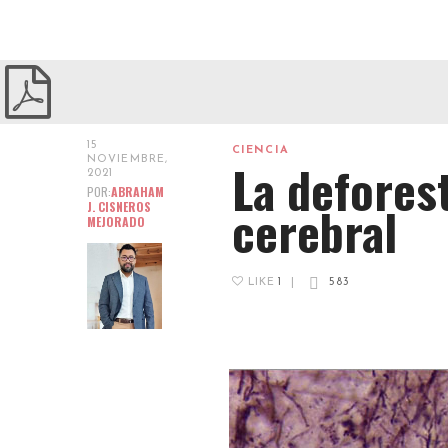
15
CIENCIA
NOVIEMBRE,
La defores
2021
POR:
ABRAHAM
cerebral
J. CISNEROS
MEJORADO
LIKE
1
|
583