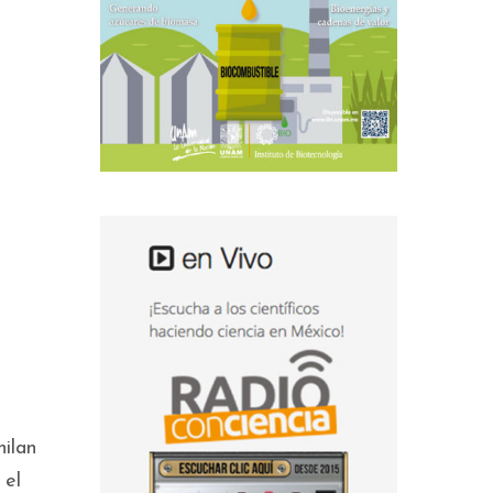
ilan
 el