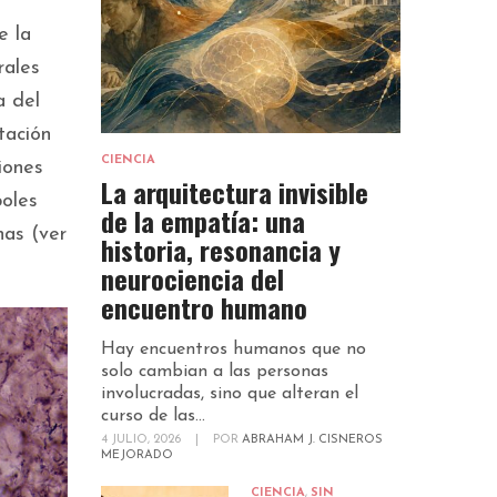
e la
rales
a del
tación
CIENCIA
iones
La arquitectura invisible
boles
de la empatía: una
nas (ver
historia, resonancia y
neurociencia del
encuentro humano
Hay encuentros humanos que no
solo cambian a las personas
involucradas, sino que alteran el
curso de las...
4 JULIO, 2026
|
POR
ABRAHAM J. CISNEROS
MEJORADO
CIENCIA
,
SIN