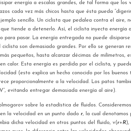
isipar energía a escalas grandes, de tal forma que los v
zos cada vez más chicos hasta que ésta pueda “digerir
mplo sencillo. Un ciclista que pedalea contra el aire, n
ue tiende a detenerlo. Así, el ciclista inyecta energía a
io para pasar. La energía entregada no puede disipars
 ciclista son demasiado grandes. Por ello se generan re
más pequeños, hasta alcanzar décimas de milímetros, e
en calor. Esta energía es perdida por el ciclista, y pued
cidad (esto explica un hecho conocido por los buenos t
rece proporcionalmente a la velocidad. Los patos tambi
“V”, evitando entregar demasiada energía al aire).
olmogorov sobre la estadística de fluidos. Consideremo
os en la velocidad en un punto dado
r
, la cual denotamos 
bia dicha velocidad en otros puntos del fluido, v(
r
+
R
),