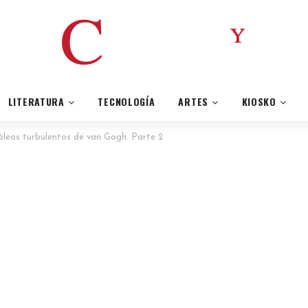
LITERATURA
TECNOLOGÍA
ARTES
KIOSKO
s óleos turbulentos de van Gogh. Parte 2