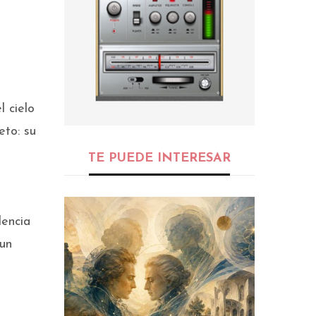
l cielo
eto: su
TE PUEDE INTERESAR
lencia
 un