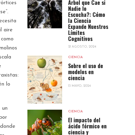
Árbol que Cae si
órtices
Nadie lo
se”.
Escucha?: Cómo
la Ciencia
ecesita
Expande Nuestros
l aire
Límites
Cognitivos
e como
molinos
21 AGOSTO, 2024
scala
CIENCIA
Sobre el uso de
e
modelos en
axistas:
ciencia
én lo
13 MAYO, 2024
s un
CIENCIA
por
El impacto del
ácido fórmico en
 donde
ciencia y