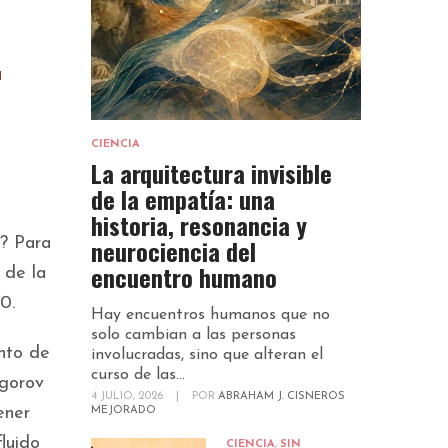
a
CIENCIA
La arquitectura invisible
de la empatía: una
historia, resonancia y
neurociencia del
a? Para
encuentro humano
 de la
0.
Hay encuentros humanos que no
solo cambian a las personas
nto de
involucradas, sino que alteran el
curso de las...
ogorov
4 JULIO, 2026
|
POR
ABRAHAM J. CISNEROS
ener
MEJORADO
fluido
CIENCIA
,
SIN