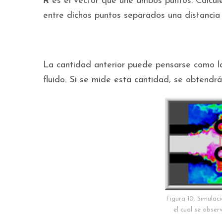
R
es el vector que une ambos puntos. Calcule
entre dichos puntos separados una distancia
La cantidad anterior puede pensarse como la
fluido. Si se mide esta cantidad, se obtendr
Figura 10. Simulac
el cual se obser