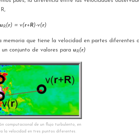
mos pues, la diferencia entre las velocidades observad
 R,
u
(
r
) = v(
r
+
R
)-v(
r
)
R
 memoria que tiene la velocidad en partes diferentes 
á un conjunto de valores para
u
(
r
)
R
ión computacional de un flujo turbulento, en
va la velocidad en tres puntos diferentes.