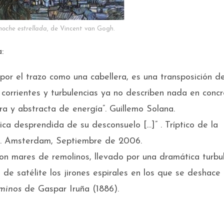
noche estrellada
, de Vincent van Gogh.
:
or el trazo como una cabellera, es una transposición de
corrientes y turbulencias ya no describen nada en concr
a y abstracta de energía”. Guillemo Solana.
rica desprendida de su desconsuelo […]” . Tríptico de la
as. Amsterdam, Septiembre de 2006.
con mares de remolinos, llevado por una dramática turbu
de satélite los jirones espirales en los que se deshace
minos
de Gaspar Iruña (1886).