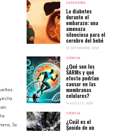
CATEGORÍA
La diabetes
durante el
embarazo: una
amenaza
silenciosa para el
cerebro del bebé
23 SEPTIEMBRE, 2025
CIENCIA
¿Qué son los
SARMs y qué
efecto podrían
causar en las
membranas
ueños.
celulares?
nyecta
19 AGOSTO, 2025
man
CIENCIA
nte
¿Cuál es el
nera, la
Sonido de un