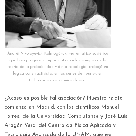
Andréi Nikoláyevich Kolmogórov, matemático soviético
que hizo progresos importantes en los campos de la
teoría de la probabilidad y de la topología; trabajó en
lógica constructivista; en las series de Fourier; en
turbulencias y mecánica clásica.
¿Acaso es posible tal asociación? Nuestro relato
comienza en Madrid, con los científicos Manuel
Torres, de la Universidad Complutense y José Luis
Aragón Vera, del Centro de Física Aplicada y
Tecnología Avanzada de la UNAM, quienes