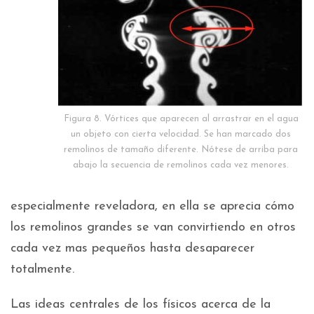
Figura 8. Vórtices que aparecen al arrastrar en el agua
un objeto con cierta velocidad. Se han marcado dos
remolinos de tamaño diferente. Nótese de arriba para
abajo la secuencia de remolinos cada vez menores.
especialmente reveladora, en ella se aprecia cómo
los remolinos grandes se van convirtiendo en otros
cada vez mas pequeños hasta desaparecer
totalmente.
Las ideas centrales de los físicos acerca de la