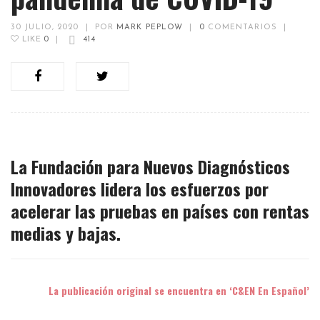
30 JULIO, 2020
|
POR
MARK PEPLOW
|
0
COMENTARIOS
|
LIKE
0
|
414
La Fundación para Nuevos Diagnósticos
Innovadores lidera los esfuerzos por
acelerar las pruebas en países con rentas
medias y bajas.
La publicación original se encuentra en ‘C&EN En Español’