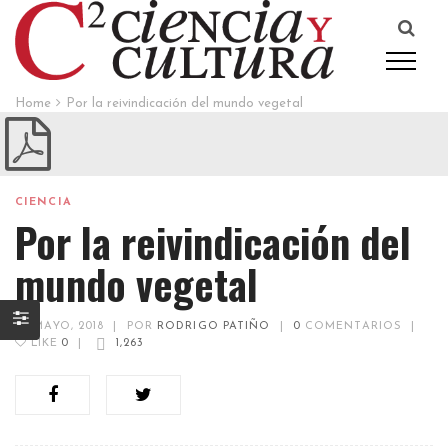
Home
Por la reivindicación del mundo vegetal
CIENCIA
Por la reivindicación del
mundo vegetal
22 MAYO, 2018
|
POR
RODRIGO PATIÑO
|
0
COMENTARIOS
|
LIKE
0
|
1,263