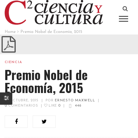
Home
Premio Nobel de Economía, 2015
CIENCIA
Premio Nobel de
Economía, 2015
12 OCTUBRE, 2015
|
POR
ERNESTO MAXWELL
|
0
COMENTARIOS
|
LIKE
0
|
446