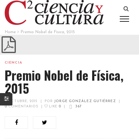
Home
Premio Nobel de Física, 2015
CIENCIA
Premio Nobel de Física,
2015
9 OCTUBRE, 2015
|
POR
JORGE GONZÁLEZ GUTIÉRREZ
|
0
COMENTARIOS
|
LIKE
0
|
367