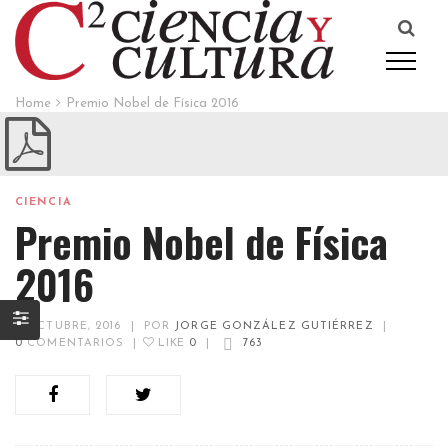
Home
Premio Nobel de Física 2016
CIENCIA
Premio Nobel de Física
2016
4 OCTUBRE, 2016
|
POR
JORGE GONZÁLEZ GUTIÉRREZ
|
0
COMENTARIOS
|
LIKE
0
|
763