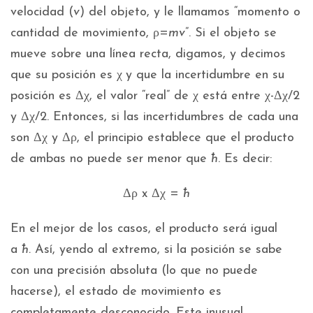
velocidad (
v
) del objeto, y le llamamos “momento o
cantidad de movimiento, ρ=
mv
”. Si el objeto se
mueve sobre una línea recta, digamos, y decimos
que su posición es χ
y que la incertidumbre en su
posición es Δχ, el valor “real” de χ está entre χ-Δχ/2
y Δχ/2. Entonces, si las incertidumbres de cada una
son Δχ y Δρ, el principio establece que el producto
de ambas no puede ser menor que
ħ
. Es decir:
Δρ x Δχ =
ħ
En el mejor de los casos, el producto será igual
a
ħ.
Así, yendo al extremo, si la posición se sabe
con una precisión absoluta (lo que no puede
hacerse), el estado de movimiento es
completamente desconocido. Este inusual