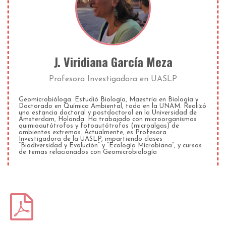
J. Viridiana García Meza
Profesora Investigadora
en
UASLP
Geomicrobióloga. Estudió Biología, Maestría en Biología y
Doctorado en Química Ambiental, todo en la UNAM. Realizó
una estancia doctoral y postdoctoral en la Universidad de
Ámsterdam, Holanda. Ha trabajado con microorganismos
quimioautótrofos y fotoautótrofos (microalgas) de
ambientes extremos. Actualmente, es Profesora
Investigadora de la UASLP, impartiendo clases
“Biodiversidad y Evolución” y “Ecología Microbiana”, y cursos
de temas relacionados con Geomicrobiología