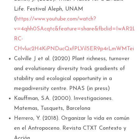
Life. Festival Aleph, UNAM
(
https://www.youtube.com/watch?
v=4qhh0SAcqtc&feature=share&fbclid=IwAR2L
RC-
CHvluc2H4KiPNDucQxfPLVil5ER9p4rLmWMTeie
Colville J et al. (2020) Plant richness, turnover
and evolutionary diversity track gradients of
stability and ecological opportunity in a
megadiversity centre. PNAS (in press)
Kauffman, S.A. (2000). Investigaciones.
Matemas, Tusquets, Barcelona
Herrero, Y. (2018). Organizar la vida en común
en el Antropoceno. Revista CTXT Contexto y
Acción