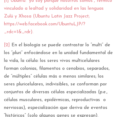
[1] Ubuntu: “yo soy porque nosotros somos”, térmico
vinculado a lealtad y solidaridad en las lenguas
Zulú y Xhosa (Ubuntu Latin Jazz Project;
https://web.facebook.com/UbuntuLJP/?
_rdc=1&_rdr
).
[2]
En el biología se puede contrastar lo “multi” de
los “pluri” enfocándose en la unidad fundamental de
la vida, la célula: los seres vivos multicelulares
forman colonias, filamentos o cenobios, separados,
de “múltiples” células más o menos similares; los
seres pluricelulares, indivisibles, se conforman por
conjuntos de diversas células especializadas (p.e.,
células musculares, epidérmicas, reproductivas o
nerviosas), especialización que deriva de eventos
“históricos” (solo algunos genes se expresan).