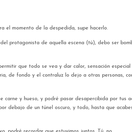
ara el momento de la despedida, supe hacerlo.
l del protagonista de aquella escena (tú), debo ser bombi
 permitir que todo se vea y dar calor, sensación especial
ia, de fondo y el contraluz lo dejo a otras personas, co
de carne y hueso, y podré pasar desapercibida por tus a
 por debajo de un túnel oscuro, y todo, hasta que acabe
o, podré recordar que estuvimos juntos. Tú, no.