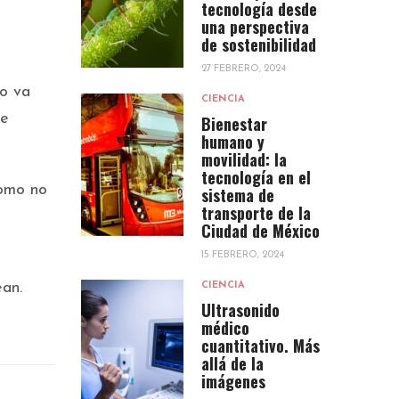
tecnología desde
una perspectiva
de sostenibilidad
27 FEBRERO, 2024
lo va
CIENCIA
re
Bienestar
humano y
movilidad: la
tecnología en el
como no
sistema de
transporte de la
Ciudad de México
15 FEBRERO, 2024
ean.
CIENCIA
Ultrasonido
médico
cuantitativo. Más
allá de la
imágenes