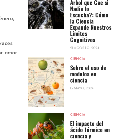
Árbol que Cae si
Nadie lo
Escucha?: Cómo
énero,
la Ciencia
Expande Nuestros
Límites
Cognitivos
veces
21 AGOSTO, 2024
or amor
CIENCIA
Sobre el uso de
modelos en
ciencia
13 MAYO, 2024
CIENCIA
El impacto del
ácido fórmico en
ciencia y