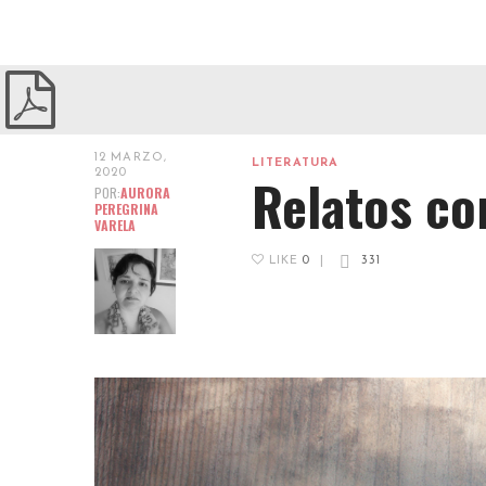
12 MARZO,
LITERATURA
2020
Relatos co
POR:
AURORA
PEREGRINA
VARELA
LIKE
0
|
331