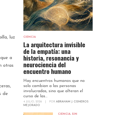
lla, luz
CIENCIA
La arquitectura invisible
de la empatía: una
historia, resonancia y
 que a
neurociencia del
n otras
encuentro humano
Hay encuentros humanos que no
ceras,
solo cambian a las personas
involucradas, sino que alteran el
s de
curso de las...
4 JULIO, 2026
|
POR
ABRAHAM J. CISNEROS
MEJORADO
CIENCIA
,
SIN