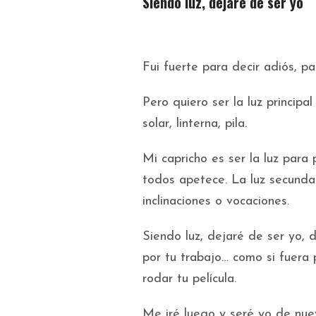
Siendo luz, dejaré de ser yo
Fui fuerte para decir adiós, p
Pero quiero ser la luz principa
solar, linterna, pila.
Mi capricho es ser la luz para
todos apetece. La luz secundar
inclinaciones o vocaciones.
Siendo luz, dejaré de ser yo, 
por tu trabajo… como si fuera
rodar tu película.
Me iré luego y seré yo de nuev