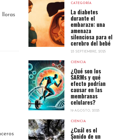
CATEGORÍA
La diabetes
 lloras
durante el
embarazo: una
amenaza
silenciosa para el
cerebro del bebé
23 SEPTIEMBRE, 2025
CIENCIA
¿Qué son los
SARMs y qué
efecto podrían
causar en las
membranas
celulares?
19 AGOSTO, 2025
CIENCIA
¿Cuál es el
nceros
Sonido de un