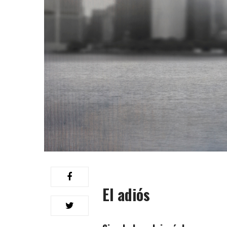
El adiós