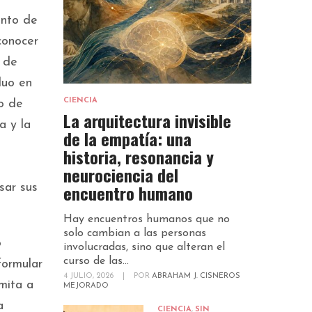
ento de
conocer
a de
duo en
CIENCIA
so de
La arquitectura invisible
a y la
de la empatía: una
historia, resonancia y
neurociencia del
encuentro humano
sar sus
Hay encuentros humanos que no
solo cambian a las personas
o
involucradas, sino que alteran el
curso de las...
formular
4 JULIO, 2026
|
POR
ABRAHAM J. CISNEROS
mita a
MEJORADO
a
CIENCIA
,
SIN