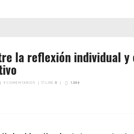
re la reflexión individual y 
tivo
|
1
COMENTARIOS
|
LIKE
0
|
1,289