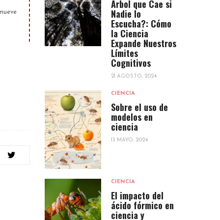
Árbol que Cae si
Nadie lo
omueve
Escucha?: Cómo
la Ciencia
Expande Nuestros
Límites
Cognitivos
21 AGOSTO, 2024
CIENCIA
Sobre el uso de
modelos en
ciencia
13 MAYO, 2024
CIENCIA
El impacto del
ácido fórmico en
ciencia y