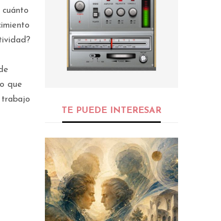
o cuánto
cimiento
tividad?
 de
lo que
 trabajo
TE PUEDE INTERESAR