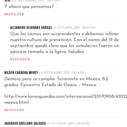
JOSÉ -
23 SEPTIEMBRE, 2017 / 02:15 AM
Y ahora que pensamos?
RESPODER
ALEJANDRO BEJARANO VARGAS -
11 OCTUBRE, 2017 / 20:36 PM
Que los sismos son sorprendentes y debemos refinar
nuestra cultura de prevención. Con el sismo del 19 de
septiembre quedó claro que los simulacros fueron un
ejercicio tomado a la ligera. Saludos.
RESPODER
WILDER CABRERA MOREY -
8 SEPTIEMBRE, 2017 / 18:34 PM
Demoro pero se cumplio: Terremoto en Mexico, 8.2
grados. Epicentro Estado de Oxaca – Mexico.
http://www.lavanguardia.com/internacional/20170908/43112
mexico.html
RESPODER
SALVADOR ARELLANO SALGADO
-
3 OCTUBRE, 2015 / 22:29 PM