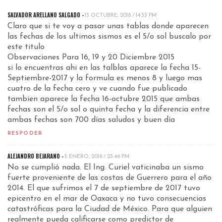
SALVADOR ARELLANO SALGADO -
13 OCTUBRE, 2018 / 14:33 PM
Claro que si te voy a pasar unas tablas donde aparecen
las fechas de los ultimos sismos es el 5/o sol buscalo por
este titulo
Observaciones Para 16, 19 y 20 Diciembre 2015
si lo encuentras ahi en las talblas aparece la fecha 15-
Septiembre-2017 y la formula es menos 8 y luego mas
cuatro de la fecha cero y ve cuando fue publicado
tambien aparece la fecha 16-octubre 2015 que ambas
fechas son el 5/o sol o quinta fecha y la diferencia entre
ambas fechas son 700 días saludos y buen día
RESPODER
ALEJANDRO BEJARANO -
5 ENERO, 2018 / 23:49 PM
No se cumplió nada. El Ing. Curiel vaticinaba un sismo
fuerte proveniente de las costas de Guerrero para el año
2014. El que sufrimos el 7 de septiembre de 2017 tuvo
epicentro en el mar de Oaxaca y no tuvo consecuencias
catastróficas para la Ciudad de México. Para que alguien
realmente pueda calificarse como predictor de