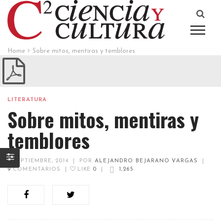
Home
Sobre mitos, mentiras y temblores
LITERATURA
Sobre mitos, mentiras y
temblores
3 SEPTIEMBRE, 2014
|
POR
ALEJANDRO BEJARANO VARGAS
|
9
COMENTARIOS
|
LIKE
0
|
1,265