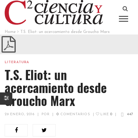
Home
T.S. Eliot: un acercamiento desde Groucho Marx
LITERATURA
T.S. Eliot: un
acercamiento desde
Groucho Marx
29 ENERO, 2016
|
POR
|
0
COMENTARIOS
|
LIKE
0
|
447