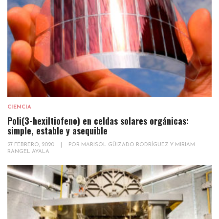
CIENCIA
Poli(3-hexiltiofeno) en celdas solares orgánicas:
simple, estable y asequible
27 FEBRERO, 2020
|
POR
MARISOL GÜIZADO RODRÍGUEZ Y MIRIAM
RANGEL AYALA