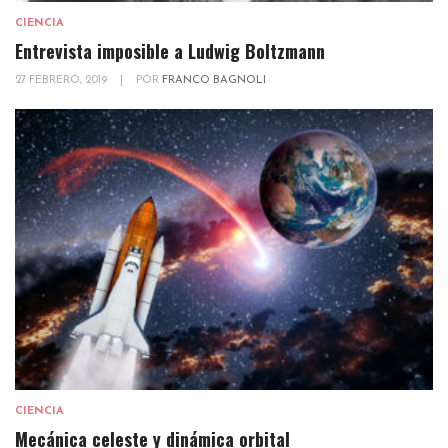
CIENCIA
Entrevista imposible a Ludwig Boltzmann
27 FEBRERO, 2019
|
POR
FRANCO BAGNOLI
CIENCIA
Mecánica celeste y dinámica orbital