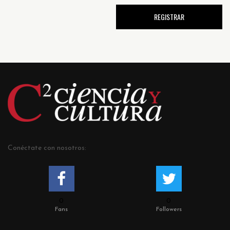
Conéctate con nosotros:
0
0
Fans
Followers