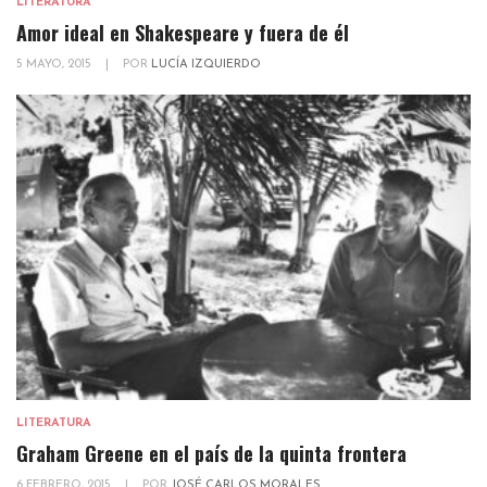
LITERATURA
Amor ideal en Shakespeare y fuera de él
5 MAYO, 2015
|
POR
LUCÍA IZQUIERDO
LITERATURA
Graham Greene en el país de la quinta frontera
6 FEBRERO, 2015
|
POR
JOSÉ CARLOS MORALES