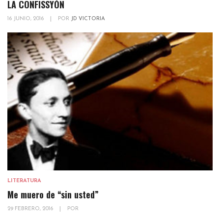
LA CONFISSYÓN
16 JUNIO, 2016
|
POR
JD VICTORIA
LITERATURA
Me muero de “sin usted”
29 FEBRERO, 2016
|
POR