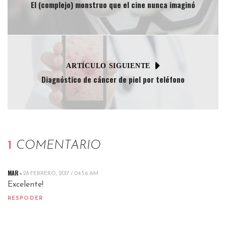
El (complejo) monstruo que el cine nunca imaginó
ARTÍCULO SIGUIENTE
Diagnóstico de cáncer de piel por teléfono
1
COMENTARIO
MAR -
28 FEBRERO, 2017 / 04:56 AM
Excelente!
RESPODER