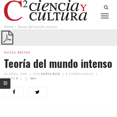
Home
Teoría del mundo intenso
NOTAS BREVES
Teoría del mundo intenso
29 ABRIL, 2015
|
POR
SOFÍA RUIZ
|
1
COMENTARIOS
|
LIKE
0
|
964