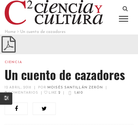
Home
Un cuento de cazadores
CIENCIA
Un cuento de cazadores
12 ABRIL, 2018
|
POR
MOISÉS SANTILLÁN ZERÓN
|
0
COMENTARIOS
|
LIKE
2
|
1,610