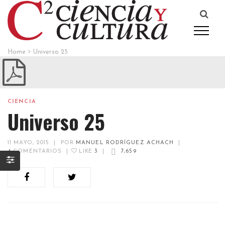
Home
Universo 25
CIENCIA
Universo 25
11 MAYO, 2015
|
POR
MANUEL RODRÍGUEZ ACHACH
|
4
COMENTARIOS
|
LIKE
3
|
7,659