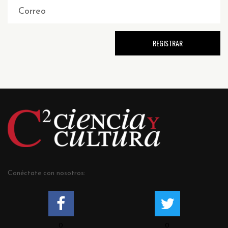
Conéctate con nosotros:
0
0