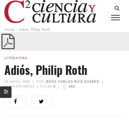
Home
Adiós, Philip Roth
LITERATURA
Adiós, Philip Roth
23 MAYO, 2018
|
POR
JESÚS CARLOS RUIZ SUÁREZ
|
1
COMENTARIOS
|
LIKE
0
|
682