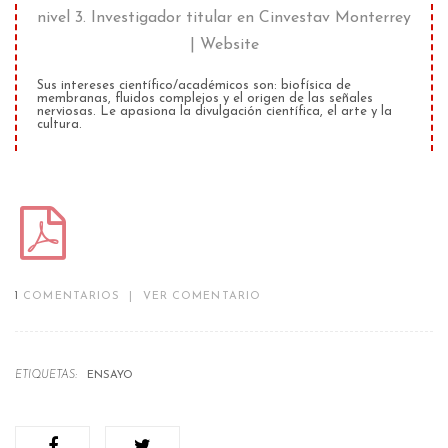
nivel 3. Investigador titular
en
Cinvestav Monterrey
|
Website
Sus intereses científico/académicos son: biofísica de
membranas, fluidos complejos y el origen de las señales
nerviosas. Le apasiona la divulgación científica, el arte y la
cultura.
1
COMENTARIOS
|
VER COMENTARIO
ETIQUETAS:
ENSAYO